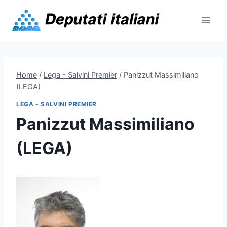
Skip
to
content
Home
/
Lega - Salvini Premier
/
Panizzut Massimiliano
(LEGA)
LEGA - SALVINI PREMIER
Panizzut Massimiliano
(LEGA)