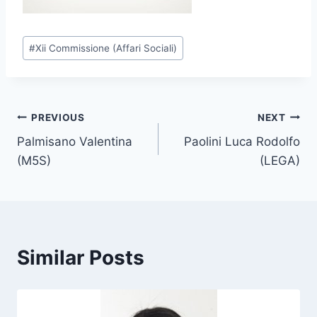
P
#
Xii Commissione (Affari Sociali)
o
s
t
T
Post
PREVIOUS
NEXT
a
Palmisano Valentina
Paolini Luca Rodolfo
navigation
g
(M5S)
(LEGA)
s
:
Similar Posts