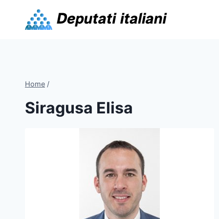
Skip
to
content
Home
/
Siragusa Elisa