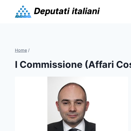
Skip
to
content
Home
/
I Commissione (Affari Cos