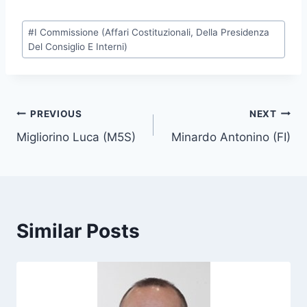
P
#
I Commissione (Affari Costituzionali, Della Presidenza
o
Del Consiglio E Interni)
s
t
T
Post
PREVIOUS
NEXT
a
g
Migliorino Luca (M5S)
Minardo Antonino (FI)
navigation
s
:
Similar Posts