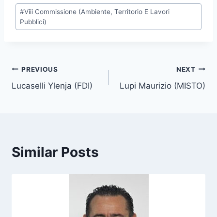
P
#
Viii Commissione (Ambiente, Territorio E Lavori
o
Pubblici)
s
t
T
Post
PREVIOUS
NEXT
a
g
Lucaselli Ylenja (FDI)
Lupi Maurizio (MISTO)
navigation
s
:
Similar Posts