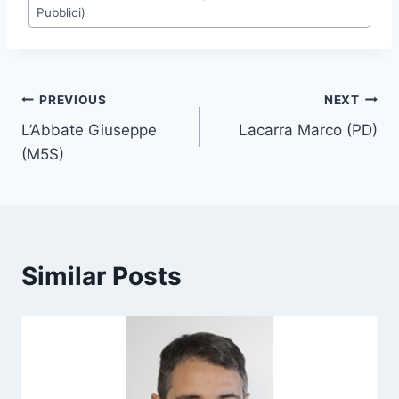
o
Pubblici)
s
t
T
Post
PREVIOUS
NEXT
a
g
L’Abbate Giuseppe
Lacarra Marco (PD)
navigation
s
(M5S)
:
Similar Posts