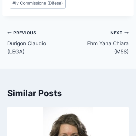
#
Iv Commissione (Difesa)
s
t
T
a
Post
PREVIOUS
NEXT
g
Durigon Claudio
Ehm Yana Chiara
s
navigation
(LEGA)
(M5S)
:
Similar Posts