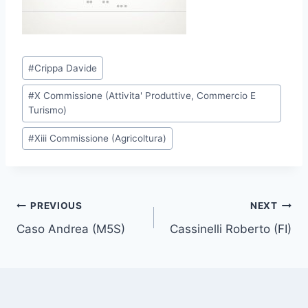
P
#
Crippa Davide
o
#
X Commissione (Attivita' Produttive, Commercio E
s
Turismo)
t
T
#
Xiii Commissione (Agricoltura)
a
g
s
Post
PREVIOUS
NEXT
:
Caso Andrea (M5S)
Cassinelli Roberto (FI)
navigation