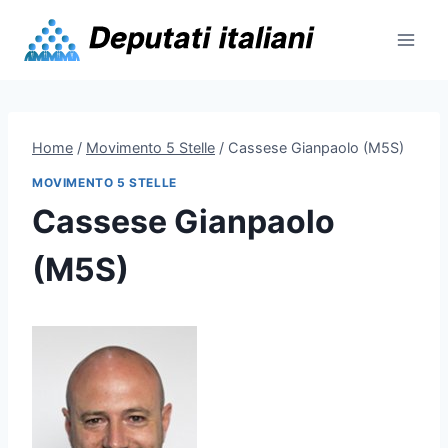
Skip
to
content
Home
/
Movimento 5 Stelle
/
Cassese Gianpaolo (M5S)
MOVIMENTO 5 STELLE
Cassese Gianpaolo
(M5S)