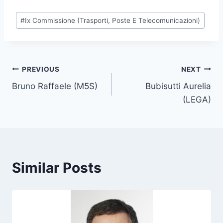
P
#
Ix Commissione (Trasporti, Poste E Telecomunicazioni)
o
s
t
T
Post
PREVIOUS
NEXT
a
Bruno Raffaele (M5S)
Bubisutti Aurelia
navigation
g
(LEGA)
s
:
Similar Posts