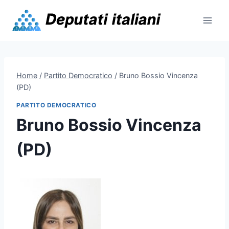
Skip
to
content
Home
/
Partito Democratico
/
Bruno Bossio Vincenza
(PD)
PARTITO DEMOCRATICO
Bruno Bossio Vincenza
(PD)