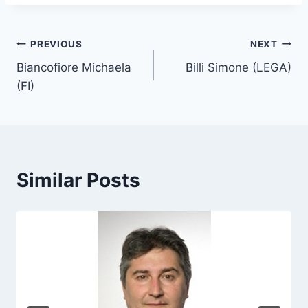
s
t
T
Post
PREVIOUS
NEXT
a
Biancofiore Michaela
Billi Simone (LEGA)
navigation
g
(FI)
s
:
Similar Posts