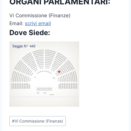
ORGANI PARLAMENTARI:
Vi Commissione (Finanze)
Email:
scrivi email
Dove Siede:
P
#
Vi Commissione (Finanze)
o