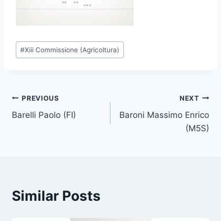
P
#
Xiii Commissione (Agricoltura)
o
s
t
T
Post
PREVIOUS
NEXT
a
Barelli Paolo (FI)
Baroni Massimo Enrico
navigation
g
(M5S)
s
:
Similar Posts